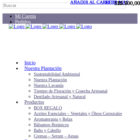
AÑADIR AL CARRITO
AÑADIR AL CARRITO
AÑADIR AL CARRITO
AÑADIR AL CARRITO
LEER MÁS
LEER MÁS
LEER MÁS
LEER MÁS
$
$
$
$
15.500,00
22.700,00
16.800,00
7.500,00
Mi Cuenta
Pedidos
Carrito
Inicio
Nuestra Plantación
Sustentabilidad Ambiental
Nuestra Plantación
Nuestra Lavanda
Tiempo de Floración y Cosecha Artesanal
Destilado Artesanal y Natural
Productos
BOX REGALO
Aceites Esenciales – Vegetales y Óleos Corporales
Aromaterapia y Relax
Bálsamos Botánicos
Baño y Cabello
Cremas – Serum – Aguas